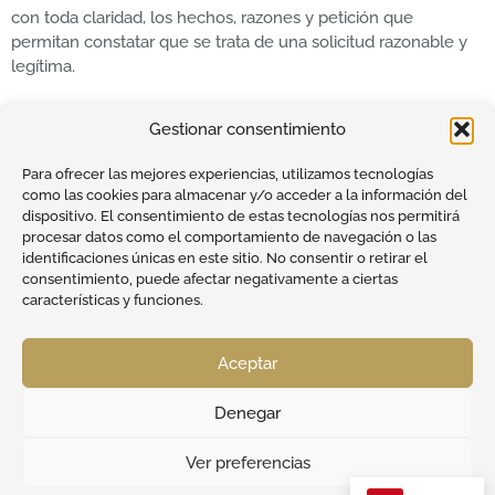
con toda claridad, los hechos, razones y petición que
permitan constatar que se trata de una solicitud razonable y
legítima.
Gestionar consentimiento
Para ofrecer las mejores experiencias, utilizamos tecnologías
como las cookies para almacenar y/o acceder a la información del
dispositivo. El consentimiento de estas tecnologías nos permitirá
procesar datos como el comportamiento de navegación o las
identificaciones únicas en este sitio. No consentir o retirar el
consentimiento, puede afectar negativamente a ciertas
características y funciones.
Conoce nuestros caballos de Pura Raza Española
Aceptar
Aviso Legal
Política de Privacidad
Diseño Web
Política de Cookies
Declaración Accesibilidad
EQUANIMITY.ES
Denegar
Ver preferencias